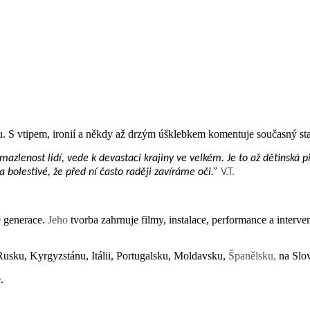
ou. S vtipem, ironií a někdy až drzým úšklebkem komentuje současný st
mazlenost lidí, vede k devastaci krajiny ve velkém. Je to až dětinská 
 bolestivé, že před ní často raději zavíráme oči.”
V.T.
é generace.
Jeho
tvorba zahrnuje filmy, instalace, performance a interv
, Rusku, Kyrgyzstánu, Itálii, Portugalsku, Moldavsku,
Španělsku,
na Slov
.