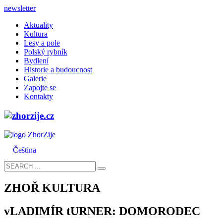
newsletter
Aktuality
Kultura
Lesy a pole
Polský rybník
Bydlení
Historie a budoucnost
Galerie
Zapojte se
Kontakty
Čeština
ZHOŘ KULTURA
vLADIMÍR tURNER: DOMORODEC