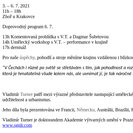
3. – 6. 7. 2021
11h – 18h
Zhoř u Krakovce
Doprovodný program 6. 7.
13h Komentovaná prohlídka s V.T. a Dagmar Šubrtovou
14h Umělecký workshop s V.T. – performance v krajině
17h dernisáž
Pro naše
úspěchy,
pohodlí a stroje měníme krajinu vzdálenou i blízk
“V Čechách i různě po světě se střetávám s tím, jak pohodlnost a roz
která je hmatatelná všude kolem nás, ale uvnímat jí, je tak náročné a
Vladimír
Turner
patří mezi výrazné představitele nastupující uměleck
udržitelnost a urbanismus.
Jeho díla byla prezentována ve Francii,
Německu,
Austrálii, Brazílii
Vladimír Turner je doktorandem Akademie výtvarných umění v Praze
www.sgnlr.com