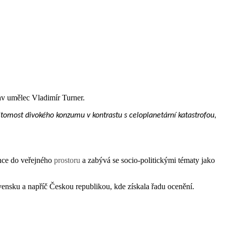
av umělec Vladimír Turner.
pitomost divokého konzumu v kontrastu s celoplanetární katastrofou,
ence do veřejného
prostoru
a zabývá se socio-politickými tématy jako
ensku a napříč Českou republikou, kde získala řadu ocenění.