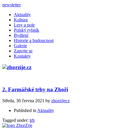
newsletter
Aktuality
Kultura
Lesy a pole
Polský rybník
Bydlení
Historie a budoucnost
Galerie
Zapojte se
Kontakty
2. Farmářské trhy na Zhoři
Středa, 30 června 2021
by
zhorzijecz
Published in
Aktuality
Tagged under:
trh