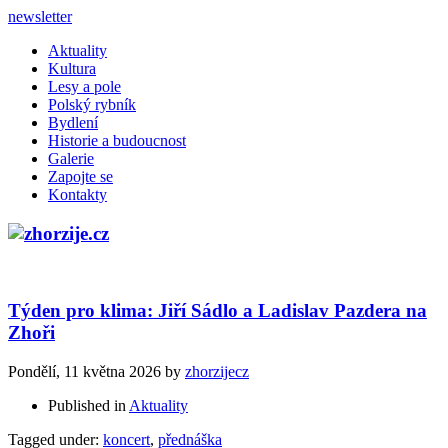
newsletter
Aktuality
Kultura
Lesy a pole
Polský rybník
Bydlení
Historie a budoucnost
Galerie
Zapojte se
Kontakty
Týden pro klima: Jiří Sádlo a Ladislav Pazdera na
Zhoři
Pondělí, 11 května 2026
by
zhorzijecz
Published in
Aktuality
Tagged under:
koncert
,
přednáška